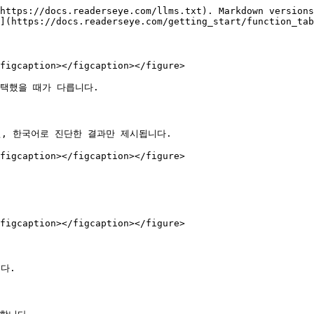
https://docs.readerseye.com/llms.txt). Markdown versions
](https://docs.readerseye.com/getting_start/function_tab
figcaption></figcaption></figure>

택했을 때가 다릅니다.

, 한국어로 진단한 결과만 제시됩니다.

figcaption></figcaption></figure>

figcaption></figcaption></figure>

.
