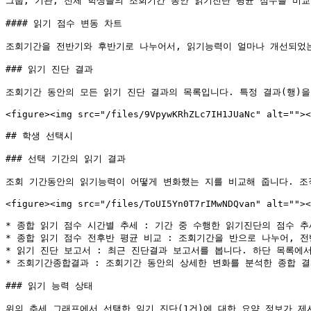
그룹, 기관, 전체 학생들의 조회기간 동안 읽기진단 평균 점수를 비교
#### 읽기 점수 변동 차트

조회기간을 전반기와 후반기로 나누어서, 읽기능력이 얼마나 개선되었는
### 읽기 진단 결과

조회기간 동안의 모든 읽기 진단 결과의 목록입니다. 특정 결과(행)을
<figure><img src="/files/9VpywKRhZLc7IH1JUaNc" alt=""><
## 학생 선택시

### 선택 기간의 읽기 결과

조회 기간동안의 읽기능력이 어떻게 변화했는 지를 비교해 줍니다. 조
<figure><img src="/files/ToUI5Yn0T7rIMwNDQvan" alt=""><
* 종합 읽기 점수 시간별 추세 : 기간 중 수행한 읽기진단의 점수 추
* 종합 읽기 점수 전후반 평균 비교 : 조회기간을 반으로 나누어, 
* 읽기 진단 보고서 : 최근 진단결과 보고서를 봅니다. 하단 목록에서
* 조회기간종합결과 : 조회기간 동안의 상세한 변화를 분석한 종합 결
### 읽기 능력 상태

위의 추세 그래프에서 선택한 읽기 진단(1건)에 대한 요약 정보가 제시