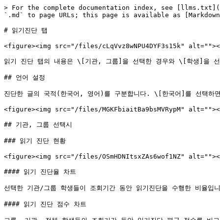
> For the complete documentation index, see [llms.txt](
`.md` to page URLs; this page is available as [Markdown
# 읽기진단 탭

<figure><img src="/files/cLqVvz8wNPU4DYF3s15k" alt=""><
읽기 진단 탭의 내용은 \[기관, 그룹]을 선택한 경우와 \[학생]을 선
## 언어 설정

진단한 글의 국적(한국어, 영어)를 구분합니다. \[한국어]를 선택하면
<figure><img src="/files/MGKFbiaitBa9bsMVRypM" alt=""><
## 기관, 그룹 선택시

### 읽기 진단 현황

<figure><img src="/files/OSmHDNItsxZAs6wof1NZ" alt=""><
#### 읽기 진단율 차트

선택한 기관/그룹 학생들이 조회기간 동안 읽기진단을 수행한 비율입니다
#### 읽기 진단 점수 차트
