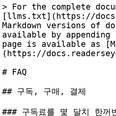
> For the complete docu
[llms.txt](https://docs
Markdown versions of do
available by appending 
page is available as [M
(https://docs.readersey
# FAQ

## 구독, 구매, 결제

### 구독료를 몇 달치 한꺼