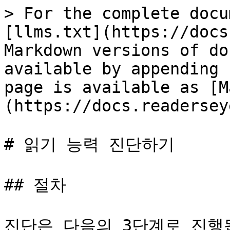
> For the complete docu
[llms.txt](https://docs
Markdown versions of do
available by appending 
page is available as [M
(https://docs.readersey
# 읽기 능력 진단하기

## 절차

진단은 다음의 3단계로 진행됩