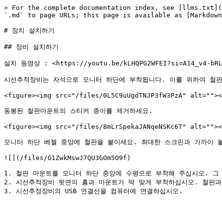
> For the complete documentation index, see [llms.txt](
`.md` to page URLs; this page is available as [Markdown
# 장치 설치하기

## 장비 설치하기

설치 동영상 : <https://youtu.be/kLHQPG2WFEI?si=A14_v4-bRL0
시선추적장비는 자석으로 모니터 하단에 부착됩니다. 이를 위하여 철판
<figure><img src="/files/0L5C9uUgdTNJP3fW3PzA" alt=""><
동봉된 철판마운트의 스티커 종이를 제거하세요.

<figure><img src="/files/8mLrSpekaJANqeNSKc6T" alt=""><
모니터 하단 베젤 중앙에 철판을 붙이세요. 최대한 스크린과 가까이 붙이
![](/files/G1ZwkMswJ7QU3GOm5O9f)

1. 철판 마운트를 모니터 하단 중앙에 수평으로 부착해 주십시오. 그 
2. 시선추적장비 뒷면의 홈과 마운트가 딱 맞게 부착하십시오. 철판과