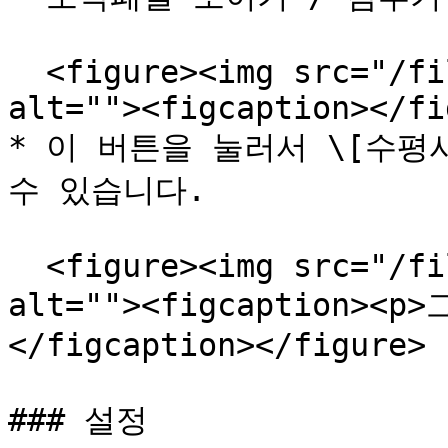
  <figure><img src="/files/ltvhrEF99AF86EjCqBLP" 
alt=""><figcaption></fi
* 이 버튼을 눌러서 \[수평
수 있습니다.

  <figure><img src="/files/z30K1OAlItzNDJL2M5RO" 
alt=""><figcaption>
</figcaption></figure>

### 설정
