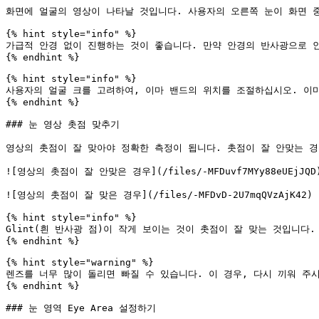
화면에 얼굴의 영상이 나타날 것입니다. 사용자의 오른쪽 눈이 화면 
{% hint style="info" %}

가급적 안경 없이 진행하는 것이 좋습니다. 만약 안경의 반사광으로 인
{% endhint %}

{% hint style="info" %}

사용자의 얼굴 크를 고려하여, 이마 밴드의 위치를 조절하십시오. 이마
{% endhint %}

### 눈 영상 촛점 맞추기

영상의 촛점이 잘 맞아야 정확한 측정이 됩니다. 촛점이 잘 안맞는 경
![영상의 촛점이 잘 안맞은 경우](/files/-MFDuvf7MYy88eUEjJQD)
![영상의 촛점이 잘 맞은 경우](/files/-MFDvD-2U7mqQVzAjK42)

{% hint style="info" %}

Glint(흰 반사광 점)이 작게 보이는 것이 촛점이 잘 맞는 것입니다.

{% endhint %}

{% hint style="warning" %}

렌즈를 너무 많이 돌리면 빠질 수 있습니다. 이 경우, 다시 끼워 주시
{% endhint %}

### 눈 영역 Eye Area 설정하기
