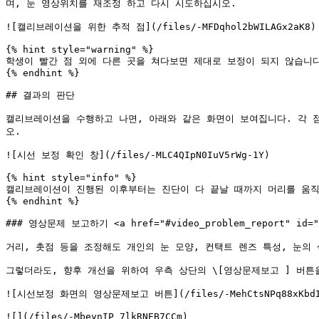
며, 눈 영상위치를 재조정 하고 다시 시도하십시오.

![캘리브레이션을 위한 추적 점](/files/-MFDqhol2bWILAGx2aK8)

{% hint style="warning" %}

학생이 빨간 점 외에 다른 곳을 쳐다보면 제대로 보정이 되지 않습니다
{% endhint %}

## 결과의 판단

캘리브레이션을 수행하고 나면, 아래와 같은 화면이 보여집니다. 각 
오.

![시선 보정 확인 창](/files/-MLC4QIpN0IuV5rWg-1Y)

{% hint style="info" %}

캘리브레이션이 진행된 이후부터는 진단이 다 끝날 때까지 머리를 움직
{% endhint %}

### 영상문제 보고하기 <a href="#video_problem_report" id="vi
거리, 촛점 등을 조정해도 개인의 눈 모양, 컨택트 렌즈 특성, 눈의
그렇더라도, 향후 개선을 위하여 우측 상단의 \[영상문제보고 ] 버튼을
![시선보정 화면의 영상문제보고 버튼](/files/-MehCtsNPq88xKbdI6
![](/files/-MbeynIP_7lkRNEB7CCm)
