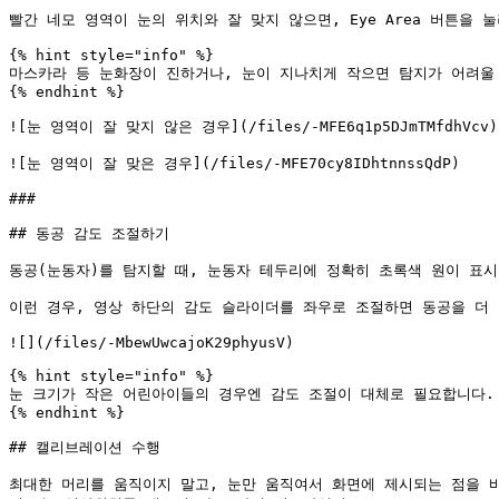
빨간 네모 영역이 눈의 위치와 잘 맞지 않으면, Eye Area 버튼을 눌
{% hint style="info" %}

마스카라 등 눈화장이 진하거나, 눈이 지나치게 작으면 탐지가 어려울 
{% endhint %}

![눈 영역이 잘 맞지 않은 경우](/files/-MFE6q1p5DJmTMfdhVcv)

![눈 영역이 잘 맞은 경우](/files/-MFE70cy8IDhtnnssQdP)

###

## 동공 감도 조절하기

동공(눈동자)를 탐지할 때, 눈동자 테두리에 정확히 초록색 원이 표시
이런 경우, 영상 하단의 감도 슬라이더를 좌우로 조절하면 동공을 더 
![](/files/-MbewUwcajoK29phyusV)

{% hint style="info" %}

눈 크기가 작은 어린아이들의 경우엔 감도 조절이 대체로 필요합니다.

{% endhint %}

## 캘리브레이션 수행

최대한 머리를 움직이지 말고, 눈만 움직여서 화면에 제시되는 점을 